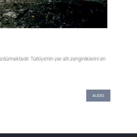
dürmektedir. Türkiye’nin yer altı zenginliklerini en
AUDIO