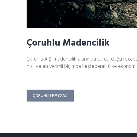
Çoruhlu Madencilik
Çoruhlu A.Ş. madencilik alanında sürdürdüğü rekabetçi
hızlı ve en verimli biçimde keşfederek ülke ekonomi
Yazı
ÇORUHLU PEYZAJ
gezinmesi